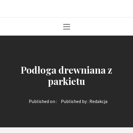
Solidna paczka informacji z kraju
Primary
Menu
Podłoga drewniana z
parkietu
Published on :
Published by :
Redakcja