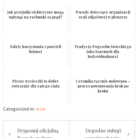
Jak grzejniki elektryczne mogą
Porady dotyczące organizacji
wpłynąć na rachunki za prąd?
sesji zdjęciowej w plenerze
Zalety korzystania z pościeli
Tradycje Pogrzebu Świeckiego
lnianej
jako Szacunek dla
Indywidualności
Piesze wycieczki to dobre
Ceramika ręcznie malowana –
ćwiczenie dla całego ciała
proces powstawania krok po
kroku
Categorized in :
DOM
Nawigacja
Dysponuj oficjalną
Dogodne usługi
wpisu