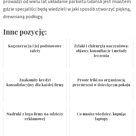
prowadzi od wielu lat
układanie parkietu Gdańsk
jest miastem
gdzie specjaliści będą wiedzieli w jaki sposób stworzyć piękną,
drewnianą podłogę.
Inne pozycję:
Kogeneracja i jej podstawowe
Żylaki i chirurgia naczyniowa:
zalety
objawy, konsultacje i metody
leczenia
Znakomity kredyt
Proste triki na organizację
konsolidacyjny dla każdej firmy
przestrzeni w dziecięcym pokoju
Nadruki z logo firmy na odzieży
Co musisz wiedzieć, kupując
reklamowej
laptopy