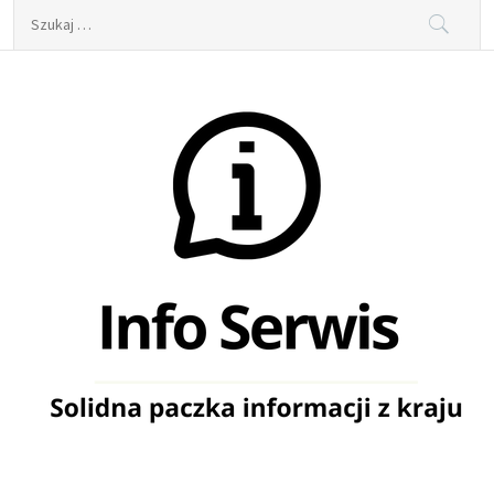
Skip
Szukaj:
to
content
Info Serwis