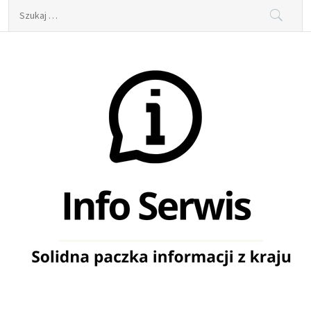
Skip
Szukaj:
to
content
Info Serwis