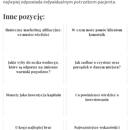
najlepiej odpowiada indywidualnym potrzebom pacjenta.
Inne pozycję:
Skuteczny marketing afiliacyjny:
W czym może pomóc klientom
co musisz wiedzieć
komornik
Jakie ryby do oczka wodnego,
Jak zadbać o czystość oraz
które są odporne na zmienne
porządek w danym miejscu?
warunki pogodowe?
Monety jako inwestycja kapitału
Co powinieneś wiedzieć o
inwestowaniu
U kogo najlepiej brać
Najważniejsze wskazówki i