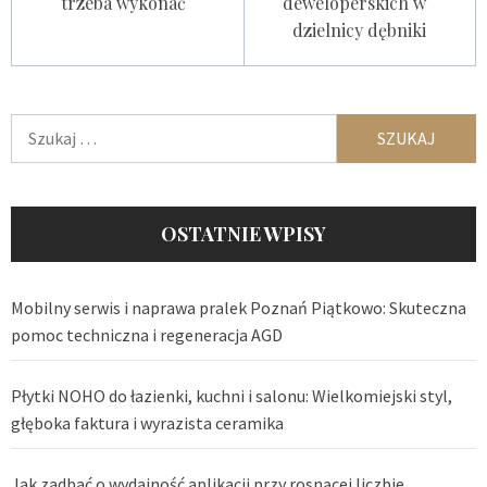
trzeba wykonać
deweloperskich w
dzielnicy dębniki
Szukaj:
OSTATNIE WPISY
Mobilny serwis i naprawa pralek Poznań Piątkowo: Skuteczna
pomoc techniczna i regeneracja AGD
Płytki NOHO do łazienki, kuchni i salonu: Wielkomiejski styl,
głęboka faktura i wyrazista ceramika
Jak zadbać o wydajność aplikacji przy rosnącej liczbie