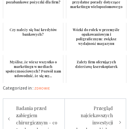
pozabankowe pożyczki dla firm?
przydatne porady dotyczące
marketingu wielopoziomowego
Czy należy się bać kredytów
Wózki do rolek w przemyśle
bankowych?
opakowaniowym i
poligraficznym: zwiększ
wydajność magazynu
Myślisz, że wiesz wszystko o
Zalety firm oferujących
marketingu w mediach
dzierżawę kserokopiarek
społecznościowych? Pozwól nam
udowodnić, że się my...
Categorized in :
ZDROWIE
Nawigacja
Badania przed
Przegląd
wpisu
zabiegiem
najciekawszych
chirurgicznym – co
inwestycji