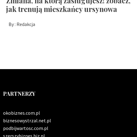
Zmiana, na którą zasługujesz! zobacz,
jak trenują mieszkańcy ursynowa
By :
Redakcja
PARTNERZY
okobiznes.com.pl
biznesowystrzal.net.pl
podbijwartosc.com.pl
szerszybiznes.biz.pl