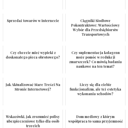
Sprzedaż towarów w internecie
Ciągniki Siodłowe
Pokontraktowe: Wartościowy
Wybór dla Przedsiębiorstw
Transportowych
Czy chcecie mieć wypieki z
Czy suplementacja kolagenu
doskonałego pieca obrotowego?
może pomóc w redukcji
zmarszczek? Co mówią badania
naukowe na ten temat?
Jak Aktualizować Stare Treści Na
Liczy się dla ciebie
Stronie Internetowej?
funkcjonalizm, ale też estetyka
wykonania schodów?
Wskazówki, jak zrozumieć polisy
Dom mediowy z którym
ubezpieczeniowe tylko dla osób
współpraca to sama przyjemność
trzecich