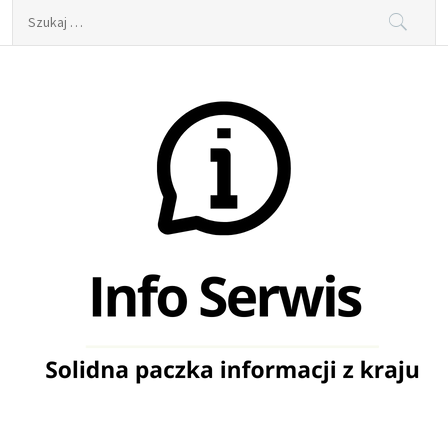
Skip
Szukaj:
to
content
Info Serwis