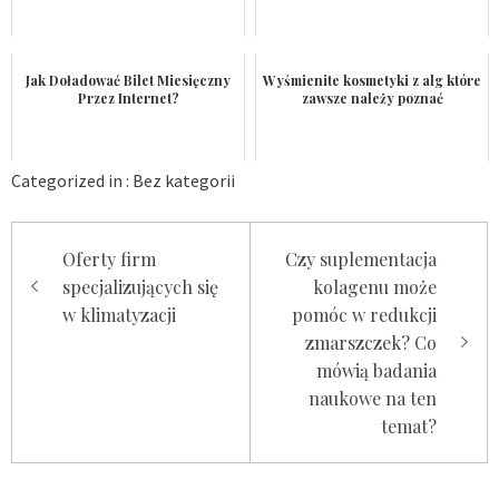
Jak Doładować Bilet Miesięczny
Wyśmienite kosmetyki z alg które
Przez Internet?
zawsze należy poznać
Categorized in :
Bez kategorii
Nawigacja
Oferty firm
Czy suplementacja
wpisu
specjalizujących się
kolagenu może
w klimatyzacji
pomóc w redukcji
zmarszczek? Co
mówią badania
naukowe na ten
temat?