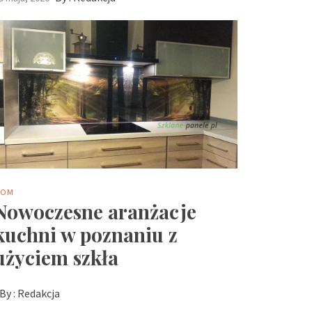
DOM
Nowoczesne aranżacje
kuchni w poznaniu z
użyciem szkła
By :
Redakcja