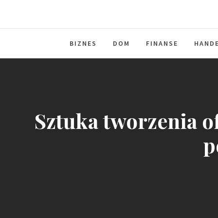
Solidna paczka informacji z kraju
BIZNES
DOM
FINANSE
HAND
Sztuka tworzenia of
p