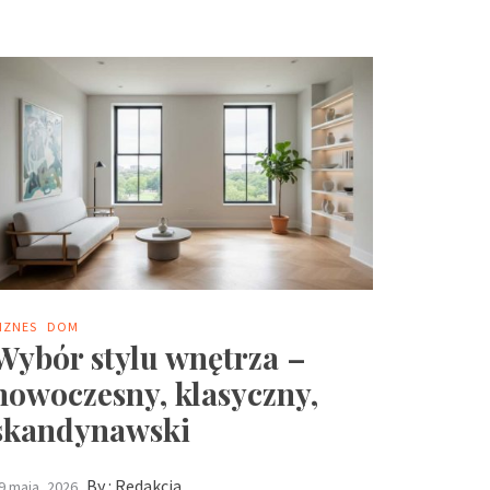
IZNES
DOM
Wybór stylu wnętrza –
nowoczesny, klasyczny,
skandynawski
By :
Redakcja
9 maja, 2026