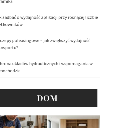
ramika
k zadbać o wydajność aplikacji przy rosnącej liczbie
ytkowników
czepy poleasingowe – jak zwiększyć wydajność
ansportu?
hrona układów hydraulicznych i wspomagania w
mochodzie
DOM