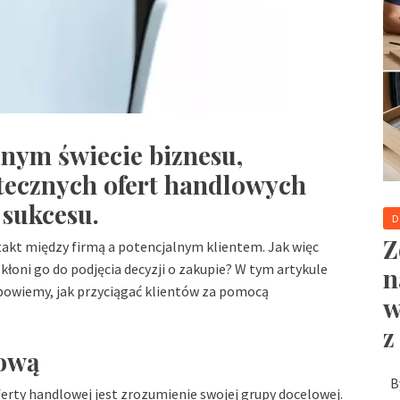
nym świecie biznesu,
tecznych ofert handlowych
sukcesu.
Z
akt między firmą a potencjalnym klientem. Jak więc
skłoni go do podjęcia decyzji o zakupie? W tym artykule
n
powiemy, jak przyciągać klientów za pomocą
w
z
lową
B
rty handlowej jest zrozumienie swojej grupy docelowej.