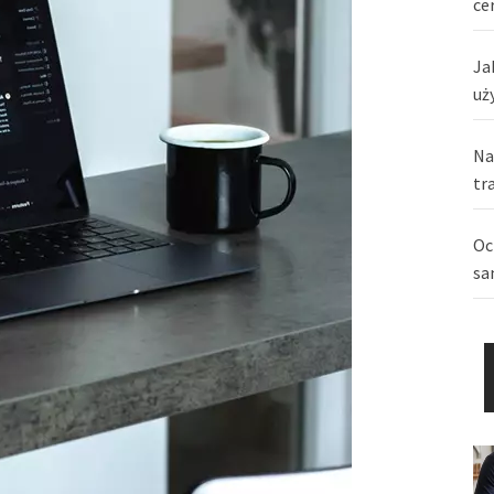
ce
Ja
uż
Na
tr
Oc
sa