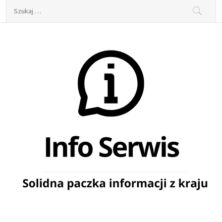
Skip
Szukaj:
to
content
Info Serwis