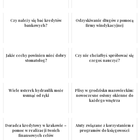
Czy należy się bać kredytów
Odzyskiwanie długów z pomocą
bankowych?
firmy windykacyjnej
Jakie cechy powinien mieć dobry
Czy nie chciałbyś spróbować się
stomatolog?
czegoś nauczyć?
Wiele usterek hydraulik może
Plisy w grodzisku mazowieckim:
usunąć od ręki
nowoczesne osłony okienne do
każdego wnętrza
Doradca kredytowy w krakowie –
Atuty związane z korzystaniem z
pomoc w realizacji twoich
programów do księgowości
finansowych celów