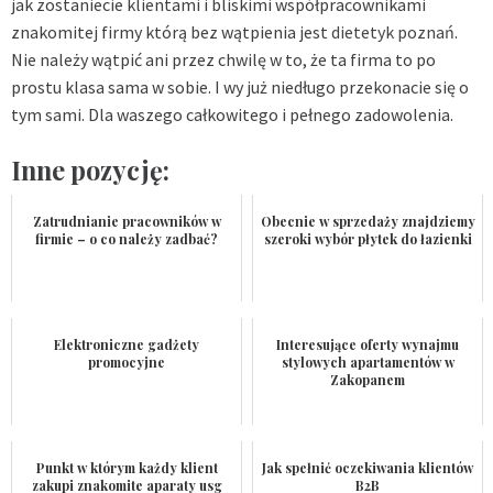
jak zostaniecie klientami i bliskimi współpracownikami
znakomitej firmy którą bez wątpienia jest
dietetyk poznań
.
Nie należy wątpić ani przez chwilę w to, że ta firma to po
prostu klasa sama w sobie. I wy już niedługo przekonacie się o
tym sami. Dla waszego całkowitego i pełnego zadowolenia.
Inne pozycję:
Zatrudnianie pracowników w
Obecnie w sprzedaży znajdziemy
firmie – o co należy zadbać?
szeroki wybór płytek do łazienki
Elektroniczne gadżety
Interesujące oferty wynajmu
promocyjne
stylowych apartamentów w
Zakopanem
Punkt w którym każdy klient
Jak spełnić oczekiwania klientów
zakupi znakomite aparaty usg
B2B