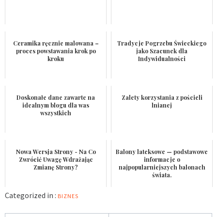
Ceramika ręcznie malowana –
Tradycje Pogrzebu Świeckiego
proces powstawania krok po
jako Szacunek dla
kroku
Indywidualności
Doskonałe dane zawarte na
Zalety korzystania z pościeli
idealnym blogu dla was
lnianej
wszystkich
Nowa Wersja Strony - Na Co
Balony lateksowe — podstawowe
Zwrócić Uwagę Wdrażając
informacje o
Zmianę Strony?
najpopularniejszych balonach
świata.
Categorized in :
BIZNES