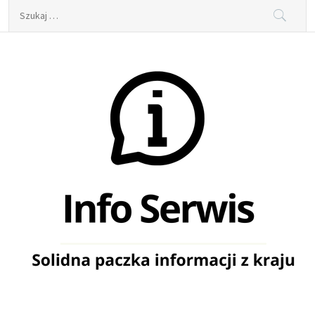
Skip
Szukaj:
to
content
Info Serwis