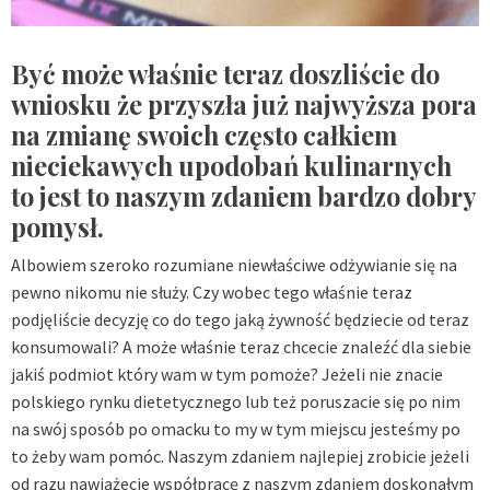
Być może właśnie teraz doszliście do
wniosku że przyszła już najwyższa pora
na zmianę swoich często całkiem
nieciekawych upodobań kulinarnych
to jest to naszym zdaniem bardzo dobry
pomysł.
Albowiem szeroko rozumiane niewłaściwe odżywianie się na
pewno nikomu nie służy. Czy wobec tego właśnie teraz
podjęliście decyzję co do tego jaką żywność będziecie od teraz
konsumowali? A może właśnie teraz chcecie znaleźć dla siebie
jakiś podmiot który wam w tym pomoże? Jeżeli nie znacie
polskiego rynku dietetycznego lub też poruszacie się po nim
na swój sposób po omacku to my w tym miejscu jesteśmy po
to żeby wam pomóc. Naszym zdaniem najlepiej zrobicie jeżeli
od razu nawiążecie współpracę z naszym zdaniem doskonałym