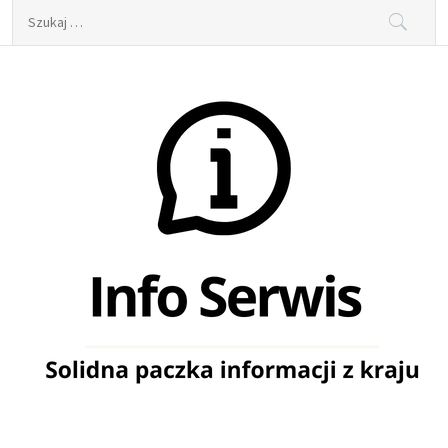
Skip
Szukaj:
to
content
Info Serwis