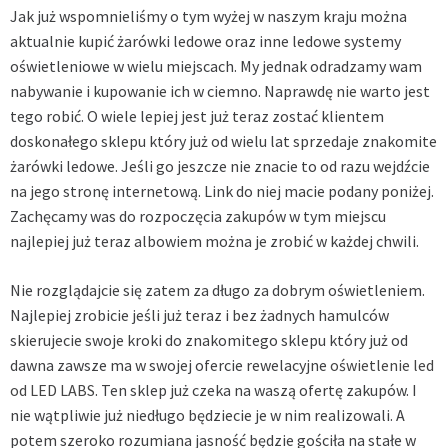
Jak już wspomnieliśmy o tym wyżej w naszym kraju można
aktualnie kupić żarówki ledowe oraz inne ledowe systemy
oświetleniowe w wielu miejscach. My jednak odradzamy wam
nabywanie i kupowanie ich w ciemno. Naprawdę nie warto jest
tego robić. O wiele lepiej jest już teraz zostać klientem
doskonałego sklepu który już od wielu lat sprzedaje znakomite
żarówki ledowe. Jeśli go jeszcze nie znacie to od razu wejdźcie
na jego stronę internetową. Link do niej macie podany poniżej.
Zachęcamy was do rozpoczęcia zakupów w tym miejscu
najlepiej już teraz albowiem można je zrobić w każdej chwili.
Nie rozglądajcie się zatem za długo za dobrym oświetleniem.
Najlepiej zrobicie jeśli już teraz i bez żadnych hamulców
skierujecie swoje kroki do znakomitego sklepu który już od
dawna zawsze ma w swojej ofercie rewelacyjne
oświetlenie led
od LED LABS
. Ten sklep już czeka na waszą ofertę zakupów. I
nie wątpliwie już niedługo będziecie je w nim realizowali. A
potem szeroko rozumiana jasność będzie gościła na stałe w