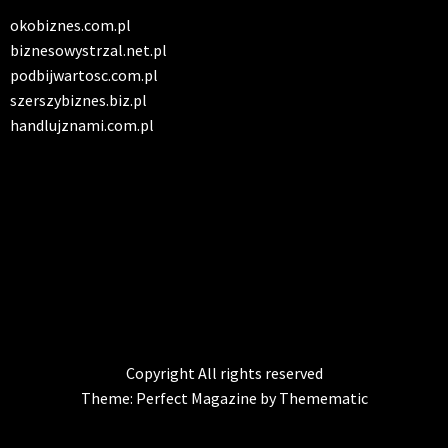
okobiznes.com.pl
biznesowystrzal.net.pl
podbijwartosc.com.pl
szerszybiznes.biz.pl
handlujznami.com.pl
INFO SERWIS
Solidna paczka informacji z kraju
Copyright All rights reserved
Theme:
Perfect Magazine
by
Themematic