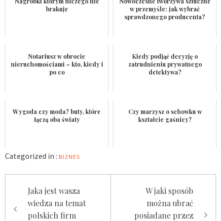
Nagrobki którym niczego nie
Nowoczesne tworzywa sztuczne
brakuje
w przemyśle: jak wybrać
sprawdzonego producenta?
Notariusz w obrocie
Kiedy podjąć decyzję o
nieruchomościami – kto, kiedy i
zatrudnieniu prywatnego
po co
detektywa?
Wygoda czy moda? buty, które
Czy marzysz o schowku w
łączą oba światy
kształcie gaśnicy?
Categorized in :
BIZNES
Nawigacja
Jaka jest wasza
W jaki sposób
wpisu
wiedza na temat
można ubrać
polskich firm
posiadane przez