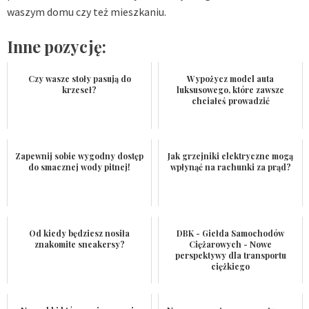
waszym domu czy też mieszkaniu.
Inne pozycję:
Czy wasze stoły pasują do
Wypożycz model auta
krzeseł?
luksusowego, które zawsze
chciałeś prowadzić
Zapewnij sobie wygodny dostęp
Jak grzejniki elektryczne mogą
do smacznej wody pitnej!
wpłynąć na rachunki za prąd?
Od kiedy będziesz nosiła
DBK - Giełda Samochodów
znakomite sneakersy?
Ciężarowych - Nowe
perspektywy dla transportu
ciężkiego