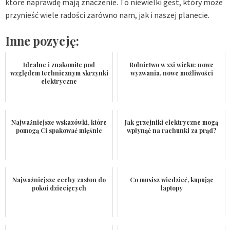
które naprawdę mają znaczenie. To niewielki gest, który może
przynieść wiele radości zarówno nam, jak i naszej planecie.
Inne pozycję:
Idealne i znakomite pod
Rolnictwo w xxi wieku: nowe
względem technicznym skrzynki
wyzwania, nowe możliwości
elektryczne
Najważniejsze wskazówki, które
Jak grzejniki elektryczne mogą
pomogą Ci spakować mięśnie
wpłynąć na rachunki za prąd?
Najważniejsze cechy zasłon do
Co musisz wiedzieć, kupując
pokoi dziecięcych
laptopy