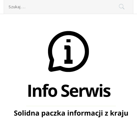
Skip
Szukaj:
to
content
Info Serwis