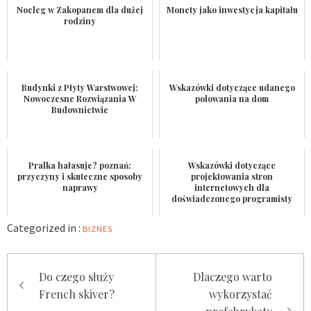
Nocleg w Zakopanem dla dużej
Monety jako inwestycja kapitału
rodziny
Budynki z Płyty Warstwowej:
Wskazówki dotyczące udanego
Nowoczesne Rozwiązania W
polowania na dom
Budownictwie
Pralka hałasuje? poznań:
Wskazówki dotyczące
przyczyny i skuteczne sposoby
projektowania stron
naprawy
internetowych dla
doświadczonego programisty
Categorized in :
BIZNES
Nawigacja
Do czego służy
Dlaczego warto
wpisu
French skiver?
wykorzystać