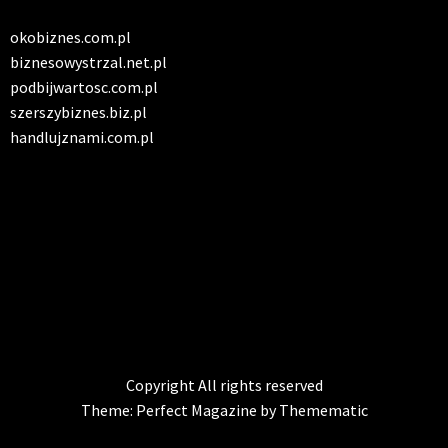
okobiznes.com.pl
biznesowystrzal.net.pl
podbijwartosc.com.pl
szerszybiznes.biz.pl
handlujznami.com.pl
INFO SERWIS
Solidna paczka informacji z kraju
Copyright All rights reserved
Theme:
Perfect Magazine
by
Themematic