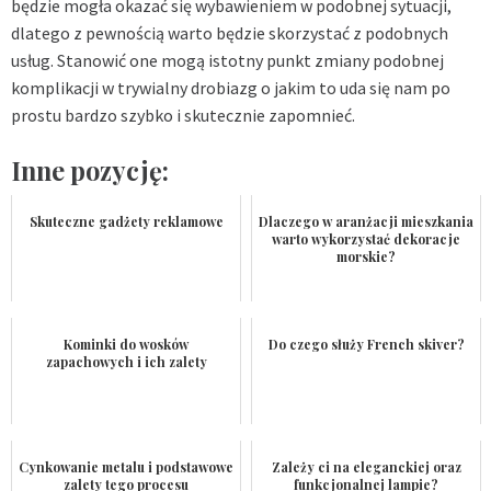
będzie mogła okazać się wybawieniem w podobnej sytuacji,
dlatego z pewnością warto będzie skorzystać z podobnych
usług. Stanowić one mogą istotny punkt zmiany podobnej
komplikacji w trywialny drobiazg o jakim to uda się nam po
prostu bardzo szybko i skutecznie zapomnieć.
Inne pozycję:
Skuteczne gadżety reklamowe
Dlaczego w aranżacji mieszkania
warto wykorzystać dekoracje
morskie?
Kominki do wosków
Do czego służy French skiver?
zapachowych i ich zalety
Cynkowanie metalu i podstawowe
Zależy ci na eleganckiej oraz
zalety tego procesu
funkcjonalnej lampie?