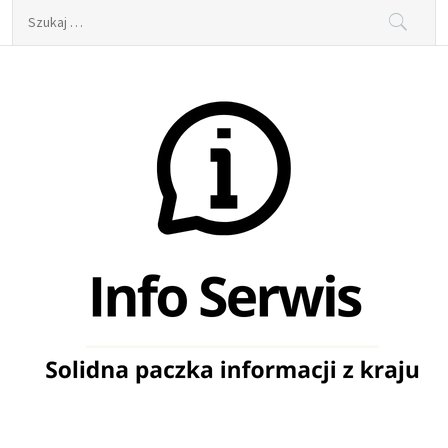
Skip
Szukaj:
to
content
Info Serwis