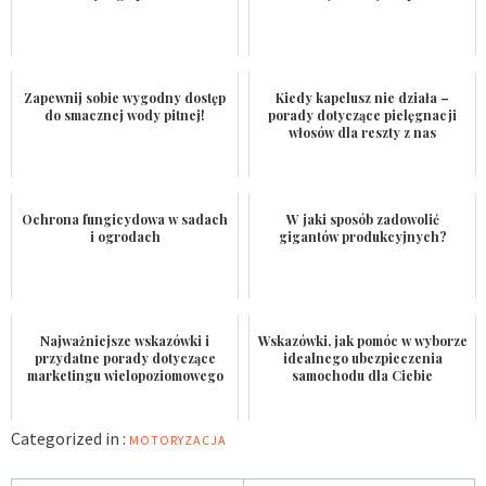
Zapewnij sobie wygodny dostęp
Kiedy kapelusz nie działa –
do smacznej wody pitnej!
porady dotyczące pielęgnacji
włosów dla reszty z nas
Ochrona fungicydowa w sadach
W jaki sposób zadowolić
i ogrodach
gigantów produkcyjnych?
Najważniejsze wskazówki i
Wskazówki, jak pomóc w wyborze
przydatne porady dotyczące
idealnego ubezpieczenia
marketingu wielopoziomowego
samochodu dla Ciebie
Categorized in :
MOTORYZACJA