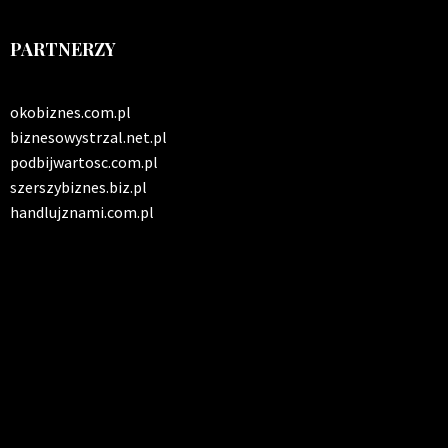
PARTNERZY
okobiznes.com.pl
biznesowystrzal.net.pl
podbijwartosc.com.pl
szerszybiznes.biz.pl
handlujznami.com.pl
INFO SERWIS
Solidna paczka informacji z kraju