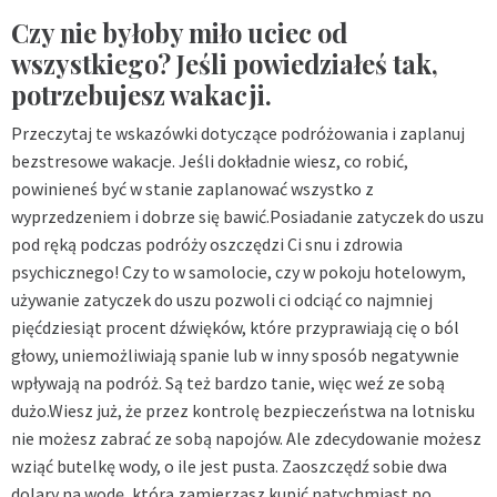
Czy nie byłoby miło uciec od
wszystkiego? Jeśli powiedziałeś tak,
potrzebujesz wakacji.
Przeczytaj te wskazówki dotyczące podróżowania i zaplanuj
bezstresowe wakacje. Jeśli dokładnie wiesz, co robić,
powinieneś być w stanie zaplanować wszystko z
wyprzedzeniem i dobrze się bawić.Posiadanie zatyczek do uszu
pod ręką podczas podróży oszczędzi Ci snu i zdrowia
psychicznego! Czy to w samolocie, czy w pokoju hotelowym,
używanie zatyczek do uszu pozwoli ci odciąć co najmniej
pięćdziesiąt procent dźwięków, które przyprawiają cię o ból
głowy, uniemożliwiają spanie lub w inny sposób negatywnie
wpływają na podróż. Są też bardzo tanie, więc weź ze sobą
dużo.Wiesz już, że przez kontrolę bezpieczeństwa na lotnisku
nie możesz zabrać ze sobą napojów. Ale zdecydowanie możesz
wziąć butelkę wody, o ile jest pusta. Zaoszczędź sobie dwa
dolary na wodę, którą zamierzasz kupić natychmiast po