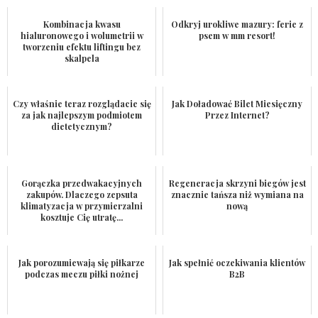
Kombinacja kwasu
Odkryj urokliwe mazury: ferie z
hialuronowego i wolumetrii w
psem w mm resort!
tworzeniu efektu liftingu bez
skalpela
Czy właśnie teraz rozglądacie się
Jak Doładować Bilet Miesięczny
za jak najlepszym podmiotem
Przez Internet?
dietetycznym?
Gorączka przedwakacyjnych
Regeneracja skrzyni biegów jest
zakupów. Dlaczego zepsuta
znacznie tańsza niż wymiana na
klimatyzacja w przymierzalni
nową
kosztuje Cię utratę...
Jak porozumiewają się piłkarze
Jak spełnić oczekiwania klientów
podczas meczu piłki nożnej
B2B