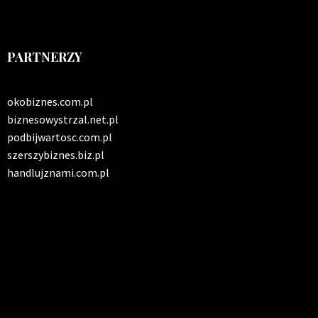
PARTNERZY
okobiznes.com.pl
biznesowystrzal.net.pl
podbijwartosc.com.pl
szerszybiznes.biz.pl
handlujznami.com.pl
INFO SERWIS
Solidna paczka informacji z kraju