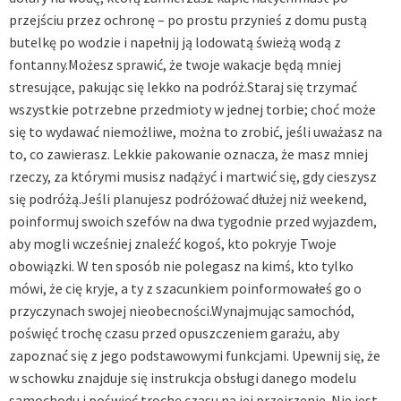
przejściu przez ochronę – po prostu przynieś z domu pustą
butelkę po wodzie i napełnij ją lodowatą świeżą wodą z
fontanny.Możesz sprawić, że twoje wakacje będą mniej
stresujące, pakując się lekko na podróż.Staraj się trzymać
wszystkie potrzebne przedmioty w jednej torbie; choć może
się to wydawać niemożliwe, można to zrobić, jeśli uważasz na
to, co zawierasz. Lekkie pakowanie oznacza, że ​​masz mniej
rzeczy, za którymi musisz nadążyć i martwić się, gdy cieszysz
się podróżą.Jeśli planujesz podróżować dłużej niż weekend,
poinformuj swoich szefów na dwa tygodnie przed wyjazdem,
aby mogli wcześniej znaleźć kogoś, kto pokryje Twoje
obowiązki. W ten sposób nie polegasz na kimś, kto tylko
mówi, że cię kryje, a ty z szacunkiem poinformowałeś go o
przyczynach swojej nieobecności.Wynajmując samochód,
poświęć trochę czasu przed opuszczeniem garażu, aby
zapoznać się z jego podstawowymi funkcjami. Upewnij się, że
w schowku znajduje się instrukcja obsługi danego modelu
samochodu i poświęć trochę czasu na jej przejrzenie. Nie jest