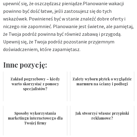
upewnić się, że oszczędzasz pieniądze.Planowanie wakacji
powinno być dość łatwe, jeśli zastosujesz się do tych
wskazówek. Powinieneś być w stanie znaleźć dobre oferty i
niczego nie zapomnieć. Planowanie jest świetne, ale pamiętaj,
że Twoja podróż powinna być również zabawą i przygodą.
Upewnij się, że Twoja podróż pozostanie przyjemnym
doświadczeniem, które zapamiętasz.
Inne pozycję:
Zakład pogrzebowy – kiedy
Zalety wyboru płytek o wyglądzie
warto skorzystać z pomocy
marmuru na ściany i podłogi
specjalistów?
Sposoby wykorzystania
Jak stworzyć własne przypinki
marketingu internetowego dla
reklamowe?
Twojej firmy