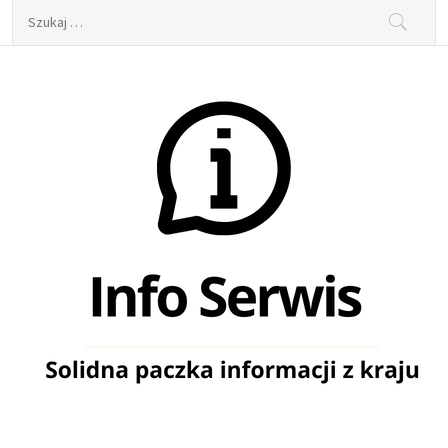
Skip
Szukaj:
to
content
Info Serwis