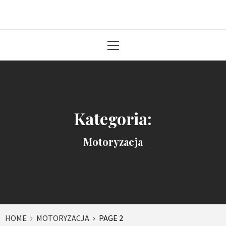
Solidna paczka informacji z kraju
Primary
Menu
Kategoria:
Motoryzacja
HOME
MOTORYZACJA
PAGE 2