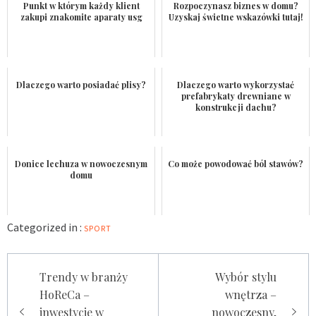
Punkt w którym każdy klient
Rozpoczynasz biznes w domu?
zakupi znakomite aparaty usg
Uzyskaj świetne wskazówki tutaj!
Dlaczego warto posiadać plisy?
Dlaczego warto wykorzystać
prefabrykaty drewniane w
konstrukcji dachu?
Donice lechuza w nowoczesnym
Co może powodować ból stawów?
domu
Categorized in :
SPORT
Nawigacja
Trendy w branży
Wybór stylu
wpisu
HoReCa –
wnętrza –
inwestycje w
nowoczesny,