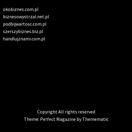
okobiznes.com.pl
biznesowystrzal.net.pl
podbijwartosc.com.pl
szerszybiznes.biz.pl
handlujznami.com.pl
INFO SERWIS
Solidna paczka informacji z kraju
Copyright All rights reserved
Theme:
Perfect Magazine
by
Themematic