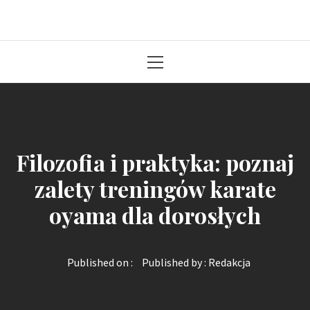
Solidna paczka informacji z kraju
Primary
Menu
Filozofia i praktyka: poznaj
zalety treningów karate
oyama dla dorosłych
Published on :
Published by :
Redakcja