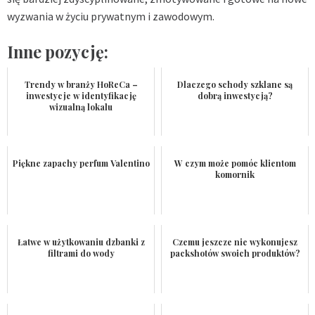
wyzwania w życiu prywatnym i zawodowym.
Inne pozycję:
Trendy w branży HoReCa –
Dlaczego schody szklane są
inwestycje w identyfikację
dobrą inwestycją?
wizualną lokalu
Piękne zapachy perfum Valentino
W czym może pomóc klientom
komornik
Łatwe w użytkowaniu dzbanki z
Czemu jeszcze nie wykonujesz
filtrami do wody
packshotów swoich produktów?