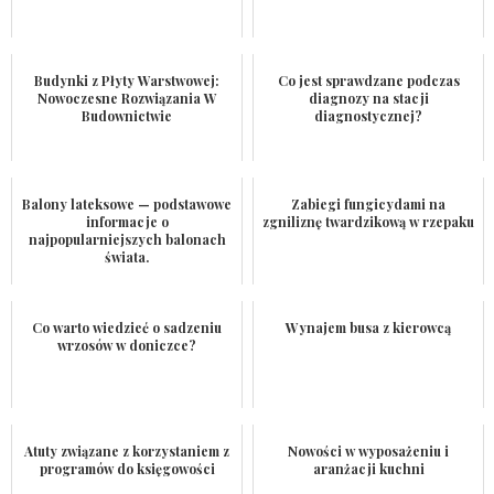
Budynki z Płyty Warstwowej:
Co jest sprawdzane podczas
Nowoczesne Rozwiązania W
diagnozy na stacji
Budownictwie
diagnostycznej?
Balony lateksowe — podstawowe
Zabiegi fungicydami na
informacje o
zgniliznę twardzikową w rzepaku
najpopularniejszych balonach
świata.
Co warto wiedzieć o sadzeniu
Wynajem busa z kierowcą
wrzosów w doniczce?
Atuty związane z korzystaniem z
Nowości w wyposażeniu i
programów do księgowości
aranżacji kuchni