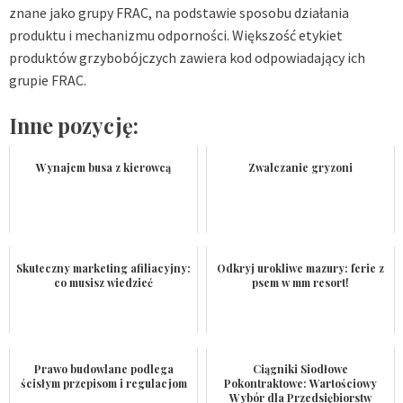
znane jako grupy FRAC, na podstawie sposobu działania
produktu i mechanizmu odporności. Większość etykiet
produktów grzybobójczych zawiera kod odpowiadający ich
grupie FRAC.
Inne pozycję:
Wynajem busa z kierowcą
Zwalczanie gryzoni
Skuteczny marketing afiliacyjny:
Odkryj urokliwe mazury: ferie z
co musisz wiedzieć
psem w mm resort!
Prawo budowlane podlega
Ciągniki Siodłowe
ścisłym przepisom i regulacjom
Pokontraktowe: Wartościowy
Wybór dla Przedsiębiorstw