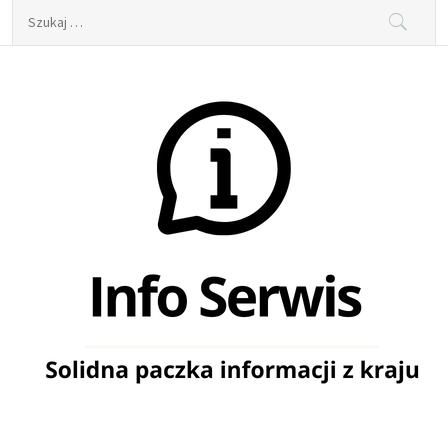
Skip
Szukaj:
to
content
Info Serwis