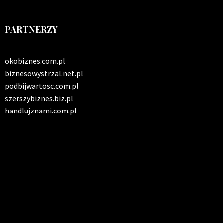
PARTNERZY
okobiznes.com.pl
biznesowystrzal.net.pl
podbijwartosc.com.pl
szerszybiznes.biz.pl
handlujznami.com.pl
INFO SERWIS
Solidna paczka informacji z kraju