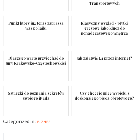
Transportowych
Punkt który już teraz zaprasza
Klasyczny wygląd - płytki
was po lajki
gresowe jako klucz do
ponadczasowego wnętrza
Dlaczego warto przyjechać do
Jak załatwić L4 przez internet?
Jury Krakowsko-Częstochowskiej
Sztuczki do poznania sekretów
Czy chcecie mieć wypieki z
swojego iPada
doskonałego pieca obrotowego?
Categorized in :
BIZNES
Nawigacja